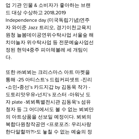
업 기관 인물 & 소비자가 좋아하는 브랜
드 대상 수상하고 2018,2019 
Independence day (미국독립기념)연주
자 와이준 Jazz 트리오, 경기이천교육지
원청 늘봄데이공연위수탁사업 서울숲 해
치야놀자 위수탁사업 등 전문예술사업선
정된 현악4중주 피아체볼레 세 개팀이
다.
또한 ㈜뵈뵈는 크리스마스 아트 마켓을 
통해 -25 아티스트‘s 드립커피셋트 -진리
•소민•종선’s 카드지갑 by 김동욱 작가 -
도토리맛우유•넌지’s 포스터 -아워닛 도
자 plate -뵈뵈특별전시관 김동욱‘s 섬유
청자 등 그 어디에서도 볼 수 없는 뵈뵈만
의 아트상품을 선보일 예정이다. 뵈뵈의 
복합다원창작공연 <프로포즈: 우리사랑
한다말할까?!>도 놓칠 수 없는 예술의 정