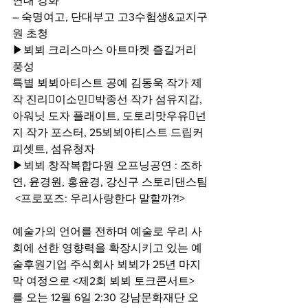
연대 강화
– 숙명여고, 단대부고 고3수험생&교지구
원 초청
▶뵈뵈 크리스마스 아트마켓 즐길거리 
풍성
특별 뵈뵈아티스트 공예 김동욱 작가 제
작 진리이소민박종선 작가 섬유지갑, 
아워닛 도자 플래이트, 도토리맛우유넌
지 작가 포스터, 25뵈뵈아티스트 드립커
피셋트, 섬유청자
▶뵈뵈 창작복합다원 오프닝공연 : 조하
연, 윤경원, 홍윤경, 강신구 스토리댄스팀
 <프로포즈: 우리사랑한다 말할까?!>
예술가의 언어를 전하며 예술로 우리 사
회에 선한 영향력을 확장시키고 있는 예
술후원기업 주식회사 뵈뵈가 25년 마지
막 여정으로 <제2회 뵈뵈 토크콘서트>
를 오는 12월 6일 2:30 강남문화재단 오