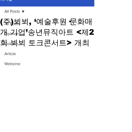
All Posts
(주)뵈뵈, ‘예술후원·문화매
All Posts
개 기업’송년뮤직아트 <제2
Opinion
회 뵈뵈 토크콘서트> 개최
Column
Article
Webzine