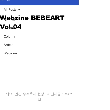
All Posts
Webzine BEBEART
All Posts
Vol.04
Opinion
Column
Article
Webzine
제1회 연간 우주축제 현장   사진제공 : (주) 뵈
뵈