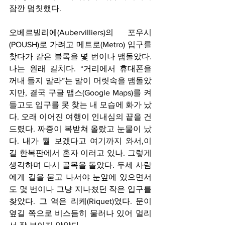
잠깐 멈칫했다.
오베르빌리에(Aubervilliers)의 포우시
(POUSH)로 가려고 메트로(Metro) 입구를 
찾다가 같은 블록을 몇 번이나 맴돌았다. 
나는 원래 길치다. “거리에서 휴대폰을 
꺼내 들지 말라”는 말이 머릿속을 맴돌았
지만, 결국 구글 맵스(Google Maps)를 켜 
들고도 입구를 못 찾는 내 모습에 화가 났
다. 오래 이어진 여행이 인내심의 끝을 건
드렸다. 짜증이 복받쳐 올랐고 눈물이 났
다. 내가 뭘 보겠다고 여기까지 와서,이 
길 한복판에서 혼자 이러고 있나. 그렇게 
생각하며 다시 골목을 돌았다. 두세 사람
에게 길을 묻고 나서야 눈앞에 있으면서
도 몇 번이나 그냥 지나쳤던 작은 입구를 
찾았다. 그 역은 리케(Riquet)였다. 문이 
옆길 쪽으로 비스듬히 물러나 있어 멀리