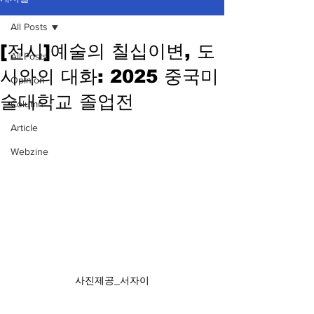
All Posts
[전시]예술의 칠십이변, 도
All Posts
시와의 대화: 2025 중국미
Opinion
술대학교 졸업전
Column
Article
Webzine
사진제공_서자이