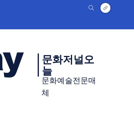
ay
문화저널오
늘
문화예술전문매
체