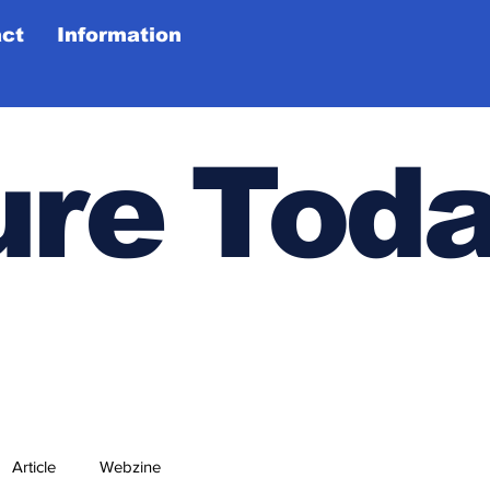
ct
Information
ure
Tod
Article
Webzine