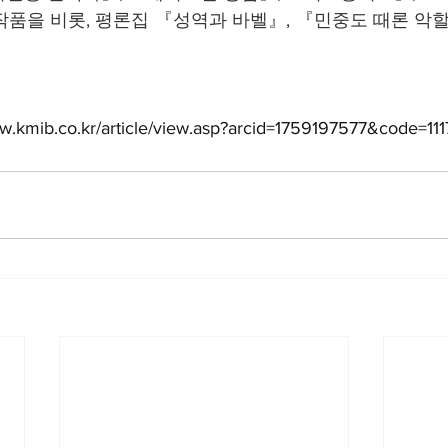
 작품을 비롯, 평론집 『성역과 바벨』, 『민중도 때론 악할
ww.kmib.co.kr/article/view.asp?arcid=1759197577&code=1