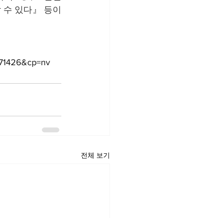
 수 있다』 등이 
1171426&cp=nv
전체 보기