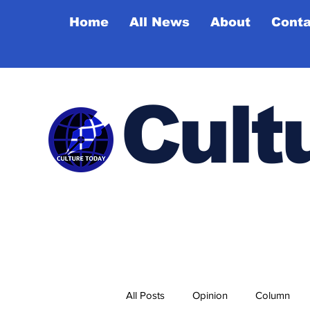
Home
All News
About
Conta
Cult
All Posts
Opinion
Column