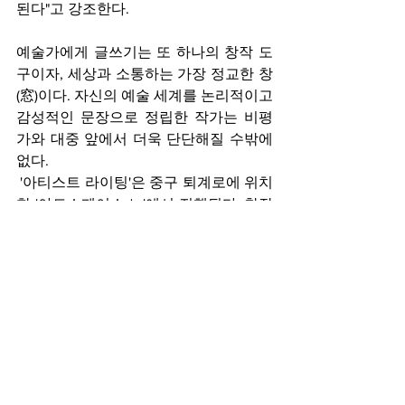
된다"고 강조한다.
예술가에게 글쓰기는 또 하나의 창작 도
구이자, 세상과 소통하는 가장 정교한 창
(窓)이다. 자신의 예술 세계를 논리적이고 
감성적인 문장으로 정립한 작가는 비평
가와 대중 앞에서 더욱 단단해질 수밖에 
없다.
 '아티스트 라이팅'은 중구 퇴계로에 위치
한 '아트스페이스 노'에서 진행된다. 창작
의 갈증을 느끼는 활동가라면, 이번 겨울 
자신의 작품에 이름을 붙여주는 이 여정
에 동참해보길 권한다. 
기사작성: 문화저널오늘 문화팀
Article