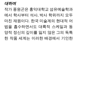
대하며
작가 풍원곤은 홍익대학교 섬유예술학과
에서 학사부터 석사, 박사 학위까지 모두 
마친 재원이다. 한국 미술계의 현대적 어
법을 흡수하면서도 대륙적 스케일과 동
양적 정신의 깊이를 잃지 않은 그의 독특
한 작품 세계는 이러한 배경에서 기인한
다.
이번 전시는 아트스페이스노의 ‘2026년
도 신진작가 지원사업’의 일환으로 마련
되었으며, 특별히 한중문화예술교류원
(KCCC)과의 공동 개최를 통해 양국 문화 
교류의 의미를 더했다. 예술을 향한 순수
한 열정 하나로 맥시멀리즘에서 하이퍼 
미니멀리즘까지 치열한 작가 정신의 외
길을 걸어온 한 젊은 예술가의 이정표를 
확인할 수 있는 자리다. 전시장에 놓인 목
재 벤치에 앉아 가만히 벽면을 응시해 보
라. 정적 속에 팽팽하게 당겨진 붉은 선이 