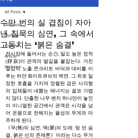
All Posts
수만 번의 실 겹침이 자아
All Posts
낸 침묵의 심연, 그 속에서
Opinion
고동치는 ‘붉은 숨결’
Column
전시장에 들어서는 순간, 밀도 높은 정적
Article
(靜寂)이 관객의 발길을 붙잡는다. 거친 
Webzine
질감의 노출 콘크리트 바닥과 대비를 이
루는 하얀 화이트큐브의 벽면. 그 위로 일
정한 호흡을 가지며 정렬된 검은 사각형
의 입체들이 내뿜는 에너지는 결코 가볍
지 않다. 단출한 나무 벤치 하나만이 놓인 
이 미니멀한 공간에서 관객은 시각을 넘
어 온몸으로 전해지는 물성의 무게와 마
주하게 된다.
《무(無)의 심연, 맥(脈)의 도래: 텅 빈 숨
결, 붉은 선의 존재론》이라는 다소 무거