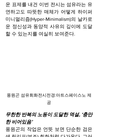
운 표제를 내건 이번 전시는 섬유라는 유
연하고도 따뜻한 매체가 어떻게 하이퍼 
미니멀리즘(Hyper-Minimalism)의 날카로
운 정신성과 동양적 사유의 깊이에 도달
할 수 있는지를 여실히 보여준다.
풍원곤 섬유회화전시전경:아트스페이스노 제
공
무한한 반복의 노동이 도달한 역설, ‘충만
한 비어있음’
풍원곤의 작업은 언뜻 보면 단순한 검은
색 릴리프(부조) 회화처럼 다가온다. 그러