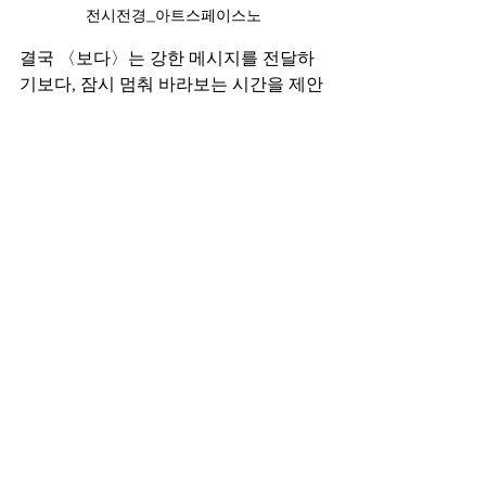
전시전경_아트스페이스노
결국 〈보다〉는 강한 메시지를 전달하
기보다, 잠시 멈춰 바라보는 시간을 제안
하는 전시로 읽힌다. 젊은 세대의 시선을 
통해 우리가 무심히 지나쳐온 장면들과 
감각을 다시 인식하게 하며, 동시대의 ‘지
금, 여기’가 어떻게 인식되고 기록되는 지
를 조용히 드러낸다.
2025년 12월23일-2026년 1월10일
아트스페이스노(서울 중구 퇴계로36나
길 30)
글: 문화저널오늘 편집부
Article