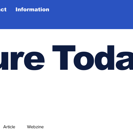
ct
Information
ure
Tod
Article
Webzine