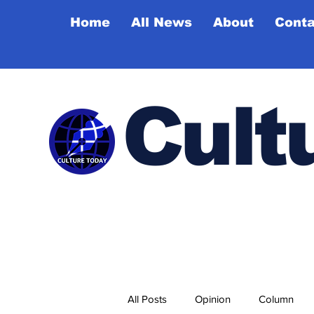
Home
All News
About
Conta
Cult
All Posts
Opinion
Column