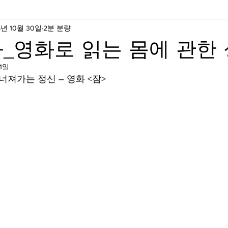
5년 10월 30일
2분 분량
_영화로 읽는 몸에 관한
11일
너져가는 정신 – 영화 <잠>