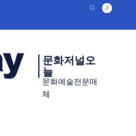
ay
문화저널오
늘
문화예술전문매
체